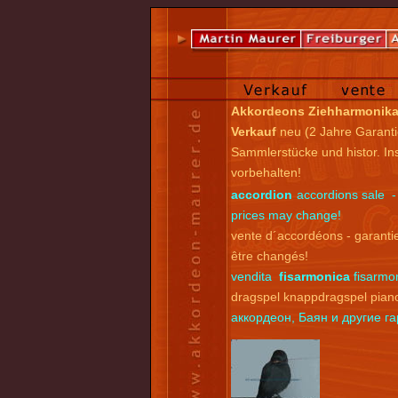
Akkordeons Ziehharmonik
Verkauf
neu (2 Jahre Garanti
Sammlerstücke und histor. I
vorbehalten!
accordion
accordions sale -
prices may change!
vente d´accordéons - garantie
être changés!
vendita
fisarmonica
fisarmon
dragspel knappdragspel pian
аккордеон, Баян и другие 