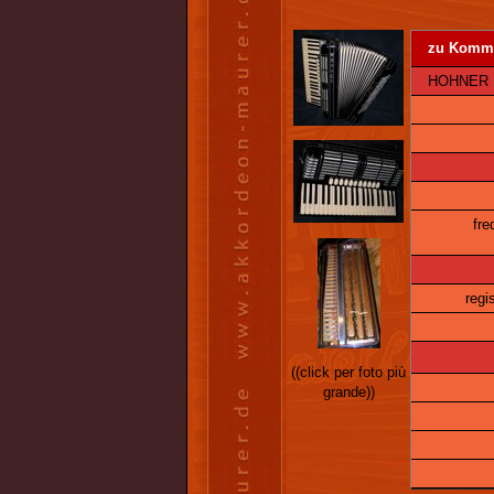
zu Kommi
HOHNER Mo
fre
regis
((click per foto più
grande))