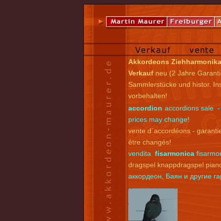
Akkordeons Ziehharmonik
Verkauf
neu (2 Jahre Garanti
Sammlerstücke und histor. I
vorbehalten!
accordion
accordions sale -
prices may change!
vente d´accordéons - garantie
être changés!
vendita
fisarmonica
fisarmon
dragspel knappdragspel pian
аккордеон, Баян и другие 