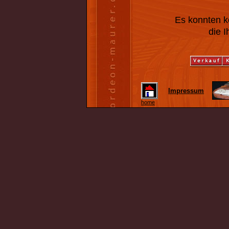
Es konnten k
die 
Impressum
home