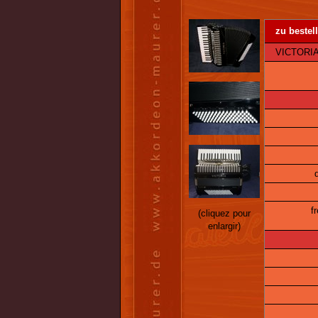
zu bestell
VICTORIA 
f
(cliquez pour
enlargir)