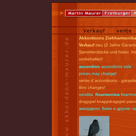
Akkordeons Ziehharmonik
Verkauf
neu (2 Jahre Garanti
Sammlerstücke und histor. I
vorbehalten!
accordion
accordions sale -
prices may change!
vente d´accordéons - garantie
être changés!
vendita
fisarmonica
fisarmon
dragspel knappdragspel pian
аккордеон, Баян и другие 