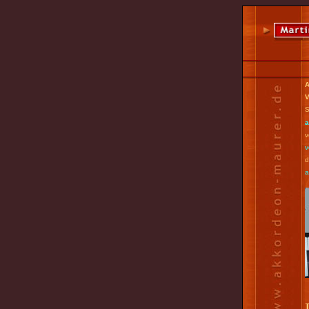
A
V
S
a
v
v
d
а