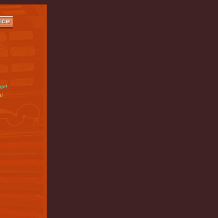
nge!
s!