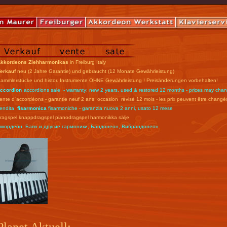
kkordeons Ziehharmonikas
in Freiburg Italy
erkauf
neu (2 Jahre Garantie) und gebraucht (12 Monate Gewährleistung)
ammlerstücke und histor. Instrumente OHNE Gewährleistung ! Preisänderungen vorbehalten!
ccordion
accordions sale - warranty: new 2 years, used & restored 12 months - prices may cha
ente d´accordéons - garantie neuf 2 ans, occasion révisé 12 mois - les prix peuvent être changé
endita
fisarmonica
fisarmoniche - garanzia nuova 2 anni, usato 12 mese
ragspel knappdragspel pianodragspel harmonikka sälje
ккордеон, Баян и другие гармоники, Бандонеон, Вибрандонеон
Planet Aktuell: