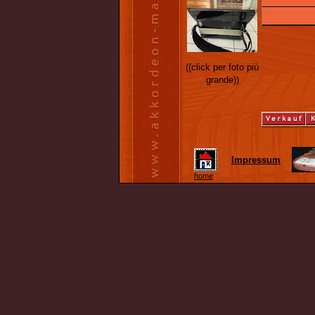
((click per foto più
grande))
Impressum
home