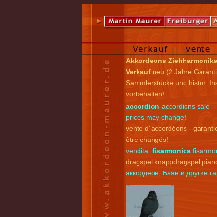
Akkordeons Ziehharmonik
Verkauf
neu (2 Jahre Garanti
Sammlerstücke und histor. I
vorbehalten!
accordion
accordions sale -
prices may change!
vente d´accordéons - garantie
être changés!
vendita
fisarmonica
fisarmon
dragspel knappdragspel pian
аккордеон, Баян и другие 