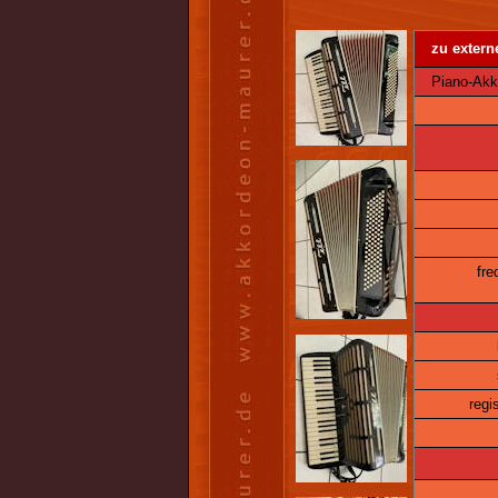
zu extern
Piano-Akko
fre
regis