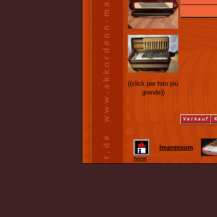
((click per foto più
grande))
Impressum
home