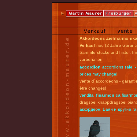
Akkordeons Ziehharmonik
Verkauf
neu (2 Jahre Garanti
Sammlerstücke und histor. I
vorbehalten!
accordion
accordions sale -
prices may change!
vente d´accordéons - garantie
être changés!
vendita
fisarmonica
fisarmon
dragspel knappdragspel pian
аккордеон, Баян и другие 