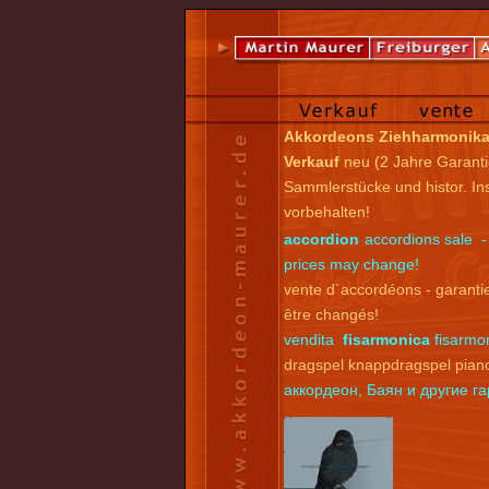
Akkordeons Ziehharmonik
Verkauf
neu (2 Jahre Garanti
Sammlerstücke und histor. I
vorbehalten!
accordion
accordions sale -
prices may change!
vente d´accordéons - garantie
être changés!
vendita
fisarmonica
fisarmon
dragspel knappdragspel pian
аккордеон, Баян и другие 