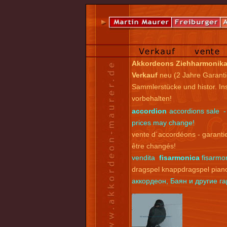
Akkordeons Ziehharmonik
Verkauf
neu (2 Jahre Garanti
Sammlerstücke und histor. I
vorbehalten!
accordion
accordions sale -
prices may change!
vente d´accordéons - garantie
être changés!
vendita
fisarmonica
fisarmon
dragspel knappdragspel pian
аккордеон, Баян и другие 