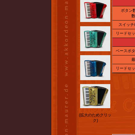
ボタン
数
スイッチ/
リードセッ
ベースボタ
最
リードセッ
(拡大のためクリッ
ク)