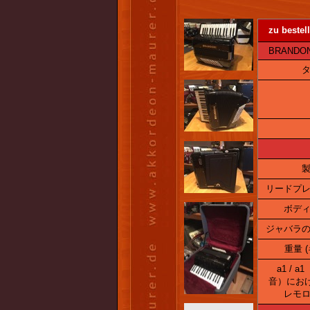
zu bestell
BRANDONI P
タ
製
リードプレ
ボディ
ジャバラの
重量 (
a1 / a
音）にお
レモロ 