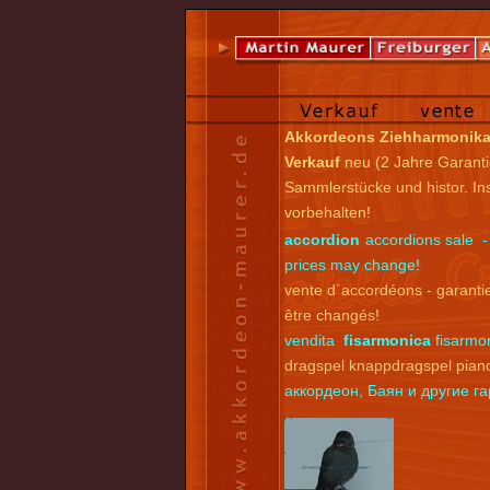
Akkordeons Ziehharmonik
Verkauf
neu (2 Jahre Garanti
Sammlerstücke und histor. I
vorbehalten!
accordion
accordions sale -
prices may change!
vente d´accordéons - garantie
être changés!
vendita
fisarmonica
fisarmon
dragspel knappdragspel pian
аккордеон, Баян и другие 