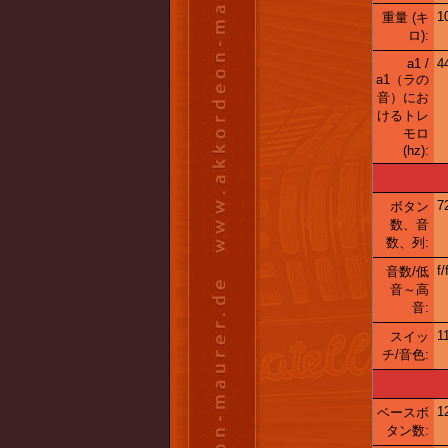
1
重量 (キ
ロ):
a1 /
4
a1（ラの
音）にお
けるトレ
モロ
(hz):
7
ボタン
数、音
数、列:
f/
音数/低
音～高
音:
1
スイッ
チ/音色:
1
ベースボ
タン数: