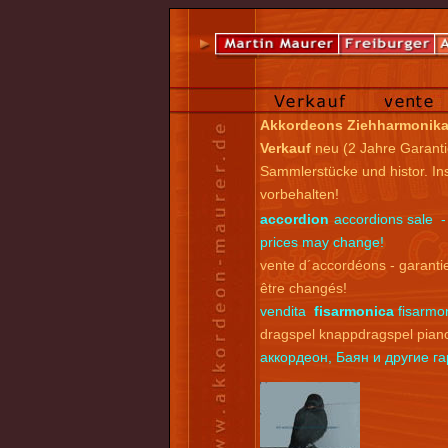
Akkordeons Ziehharmonik
Verkauf
neu (2 Jahre Garanti
Sammlerstücke und histor. I
vorbehalten!
accordion
accordions sale -
prices may change!
vente d´accordéons - garantie
être changés!
vendita
fisarmonica
fisarmon
dragspel knappdragspel pian
аккордеон, Баян и другие 