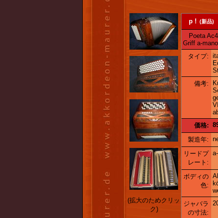
p !
(新品)
Poeta Ac40
Griff a-mano
i
タイプ:
E
S
K
備考:
S
g
V
a
8
価格:
n
製造年:
a
リードプ
レート:
A
ボディの
k
色:
w
(拡大のためクリッ
2
ジャバラ
ク)
の寸法: