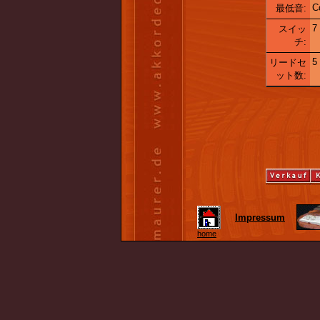
C
最低音:
7
スイッ
チ:
5
リードセ
ット数:
Impressum
home