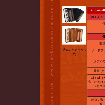
zu bestell
BUGARI Ess
備
価
製造
(拡大のためクリッ
リードプ
ク)
ボディの
重量 (キ
a1 / a1
音）におけ
レモロ (h
ボタン数
数、