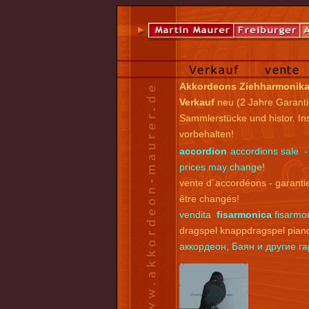
Akkordeons Ziehharmonik
Verkauf
neu (2 Jahre Garanti
Sammlerstücke und histor. I
vorbehalten!
accordion
accordions sale -
prices may change!
vente d´accordéons - garantie
être changés!
vendita
fisarmonica
fisarmon
dragspel knappdragspel pian
аккордеон, Баян и другие 