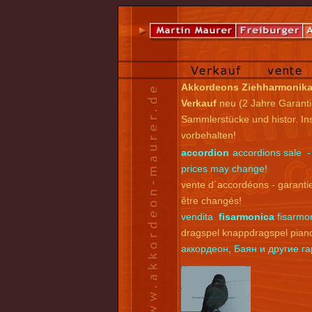
Akkordeons Ziehharmonik
Verkauf
neu (2 Jahre Garanti
Sammlerstücke und histor. I
vorbehalten!
accordion
accordions sale -
prices may change!
vente d´accordéons - garantie
être changés!
vendita
fisarmonica
fisarmon
dragspel knappdragspel pian
аккордеон, Баян и другие 