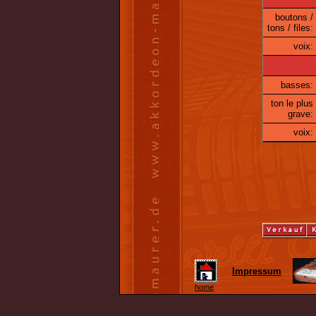
boutons /
tons / files:
voix:
basses:
ton le plus
grave:
voix:
Impressum
home