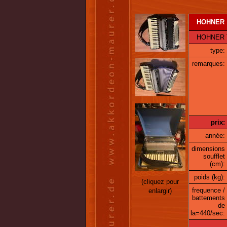
HOHNER
HOHNER Tan
type:
remarques:
prix:
année:
dimensions
soufflet
(cm):
poids (kg):
(cliquez pour
frequence /
enlargir)
battements
de
la=440/sec: