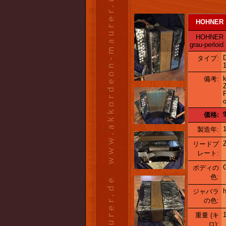
HOHNER
HOHNER Prec
grau-perloid
タイプ:
k
備考:
o
9
価格:
製造年:
リードプ
レート:
G
ボディの
色:
h
ジャバラ
の色:
1
重量 (キ
ロ):