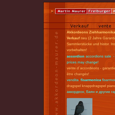
Akkordeons Ziehharmonik
Verkauf
neu (2 Jahre Garanti
Sammlerstücke und histor. I
vorbehalten!
accordion
accordions sale -
prices may change!
vente d´accordéons - garantie
être changés!
vendita
fisarmonica
fisarmon
dragspel knappdragspel pian
аккордеон, Баян и другие 