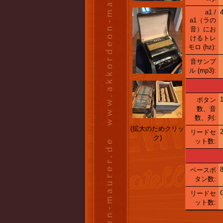
a1 /
a1（ラの
音）にお
けるトレ
モロ (hz):
音サンプ
ル (mp3):
ボタン
数、音
数、列:
(拡大のためクリッ
リードセ
ク)
ット数:
ベースボ
タン数:
リードセ
ット数: