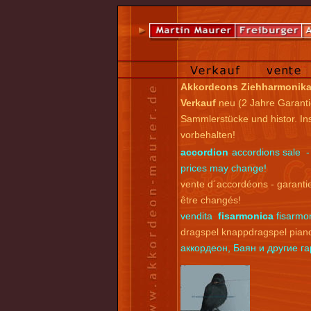
Akkordeons Ziehharmonik
Verkauf
neu (2 Jahre Garanti
Sammlerstücke und histor. I
vorbehalten!
accordion
accordions sale -
prices may change!
vente d´accordéons - garantie
être changés!
vendita
fisarmonica
fisarmon
dragspel knappdragspel pian
аккордеон, Баян и другие 