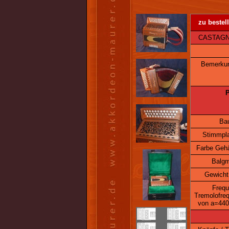
zu bestel
CASTAGNAR
Bemerku
P
Bau
Stimmpla
Farbe Geh
Balg
Gewicht 
Frequ
Tremolofre
von a=440