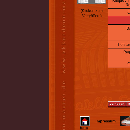
Knöpfe / T
Re
(Klicken zum
C
Vergrößern)
B
Tiefste
Reg
C
Impressum
home