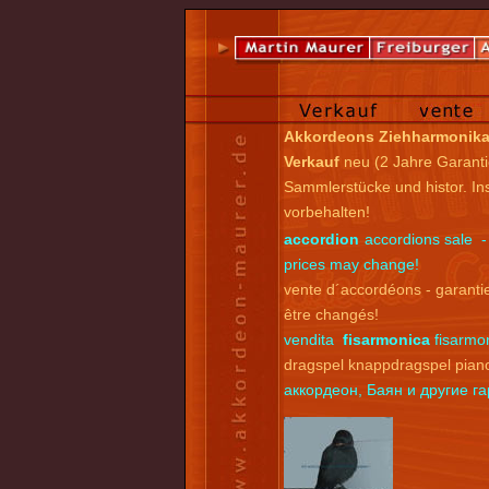
Akkordeons Ziehharmonik
Verkauf
neu (2 Jahre Garanti
Sammlerstücke und histor. I
vorbehalten!
accordion
accordions sale -
prices may change!
vente d´accordéons - garantie
être changés!
vendita
fisarmonica
fisarmon
dragspel knappdragspel pian
аккордеон, Баян и другие 