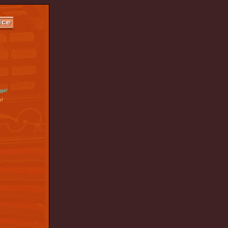
nge!
s!