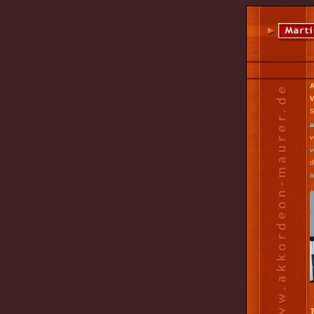
A
V
S
a
v
v
d
а