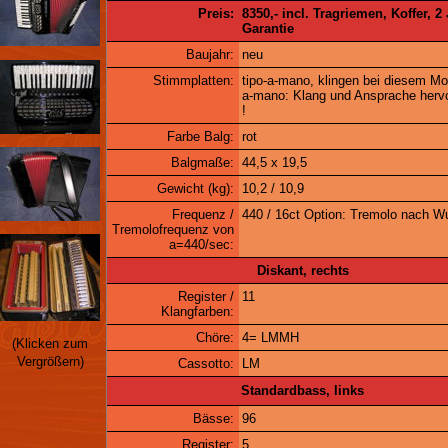
Preis:
8350,- incl. Tragriemen, Koffer, 2
Garantie
Baujahr:
neu
Stimmplatten:
tipo-a-mano, klingen bei diesem Mo
a-mano: Klang und Ansprache herv
!
Farbe Balg:
rot
Balgmaße:
44,5 x 19,5
Gewicht (kg):
10,2 / 10,9
Frequenz /
440 / 16ct Option: Tremolo nach 
Tremolofrequenz von
a=440/sec:
Diskant, rechts
Register /
11
Klangfarben:
Chöre:
4= LMMH
(Klicken zum
Vergrößern)
Cassotto:
LM
Standardbass, links
Bässe:
96
Register:
5