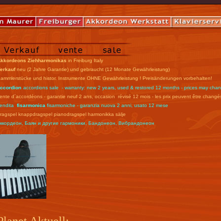
kkordeons Ziehharmonikas
in Freiburg Italy
erkauf
neu (2 Jahre Garantie) und gebraucht (12 Monate Gewährleistung)
ammlerstücke und histor. Instrumente OHNE Gewährleistung ! Preisänderungen vorbehalten!
ccordion
accordions sale - warranty: new 2 years, used & restored 12 months - prices may cha
ente d´accordéons - garantie neuf 2 ans, occasion révisé 12 mois - les prix peuvent être changé
endita
fisarmonica
fisarmoniche - garanzia nuova 2 anni, usato 12 mese
ragspel knappdragspel pianodragspel harmonikka sälje
ккордеон, Баян и другие гармоники, Бандонеон, Вибрандонеон
Planet Aktuell: