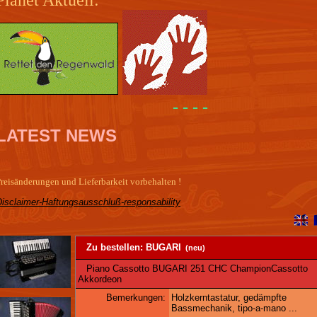
- - - -
LATEST NEWS
reisänderungen und Lieferbarkeit vorbehalten !
Disclaimer-Haftungsausschluß-responsability
Zu bestellen: BUGARI
(neu)
Piano Cassotto BUGARI 251 CHC ChampionCassotto
Akkordeon
Bemerkungen:
Holzkerntastatur, gedämpfte
Bassmechanik, tipo-a-mano ...