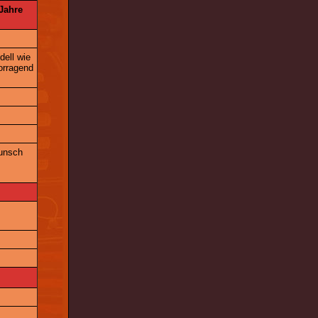
 Jahre
dell wie
orragend
Wunsch