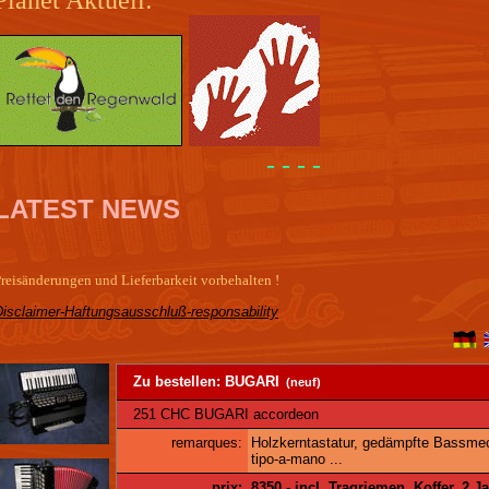
- - - -
LATEST NEWS
reisänderungen und Lieferbarkeit vorbehalten !
Disclaimer-Haftungsausschluß-responsability
Zu bestellen: BUGARI
(neuf)
251 CHC BUGARI accordeon
remarques:
Holzkerntastatur, gedämpfte Bassme
tipo-a-mano ...
prix:
8350,- incl. Tragriemen, Koffer, 2 J