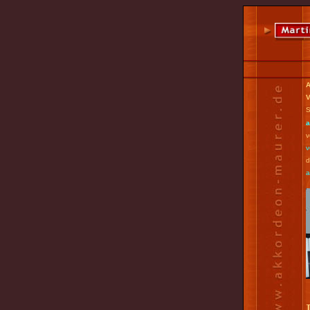
A
V
S
a
v
v
d
а