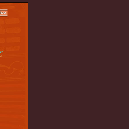
nge!
s!