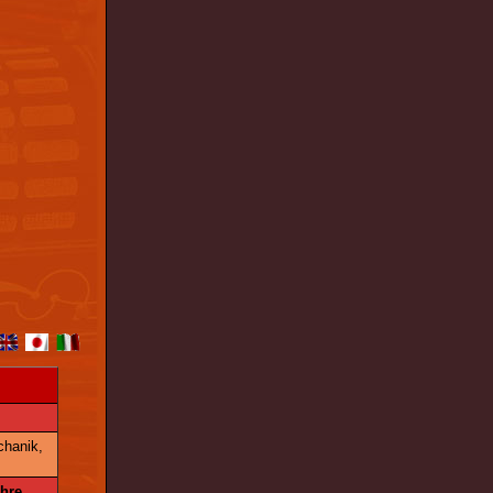
chanik,
ahre