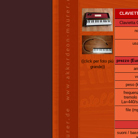
CLAVIETT
Clavietta G
n
usa
prezzo (Eur
((click per foto più
grande))
an
v
peso (
frequen
tremolo
La=440/s
file (m
suoni / bas
a