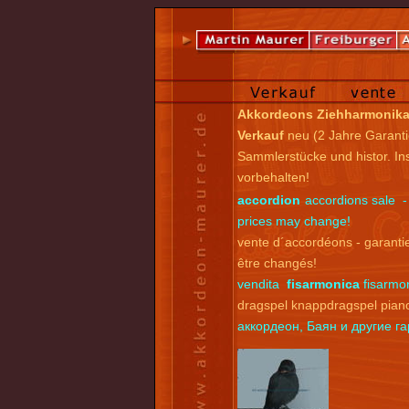
Akkordeons Ziehharmonik
Verkauf
neu (2 Jahre Garanti
Sammlerstücke und histor. I
vorbehalten!
accordion
accordions sale -
prices may change!
vente d´accordéons - garantie
être changés!
vendita
fisarmonica
fisarmon
dragspel knappdragspel pian
аккордеон, Баян и другие 