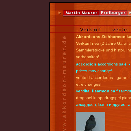
Akkordeons Ziehharmonik
Verkauf
neu (2 Jahre Garanti
Sammlerstücke und histor. I
vorbehalten!
accordion
accordions sale -
prices may change!
vente d´accordéons - garantie
être changés!
vendita
fisarmonica
fisarmon
dragspel knappdragspel pian
аккордеон, Баян и другие 