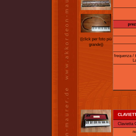
prez
((click per foto più
grande))
frequenza / 
L
CLAVIETT
Clavietta G
n