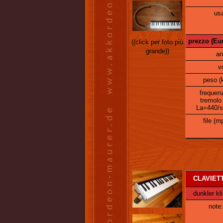
usa
prezzo (Eur
((click per foto più
grande))
an
v
peso (
frequen
tremolo
La=440/s
file (m
CLAVIETT
dunkler kli
note: