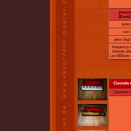
prezzo
(Euro):
anno:
voci:
peso (kg):
frequenza /
tremolo die
La=440/sec:
Clavietta 
Clavietta G