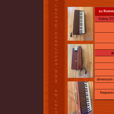
zu Kommiss
Eolina 37/
p
dimensioni 
frequenza