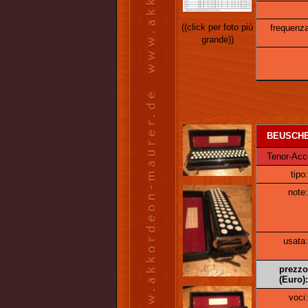
((click per foto più
frequenza
grande))
BEUSCHER
Tenor-Acco
tipo:
note:
usata:
prezzo
(Euro):
voci: