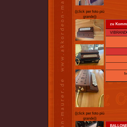
((click per foto più
grande))
zu Kommis
VIBRANDONE
f
((click per foto più
grande))
BALLONE 