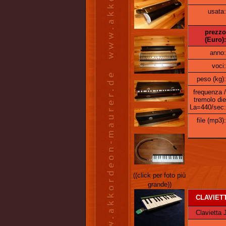
usata:
prezzo
(Euro):
anno:
voci:
peso (kg):
frequenza /
tremolo die
La=440/sec:
file (mp3):
((click per foto più
grande))
CLAVIET
Clavietta J