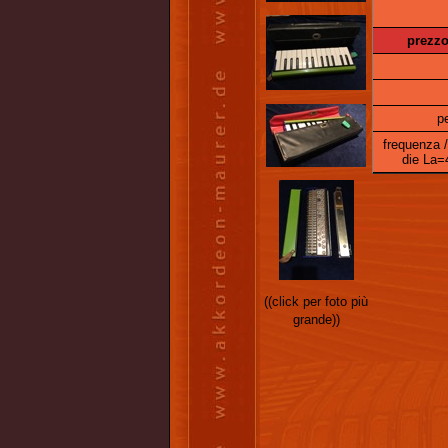
prezzo
p
frequenza /
die La=
((click per foto più
grande))