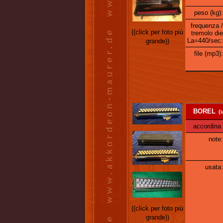
peso (kg):
frequenza /
((click per foto più
tremolo die
La=440/sec:
grande))
file (mp3):
BOREL
(u
accordina 
note:
usata:
((click per foto più
grande))