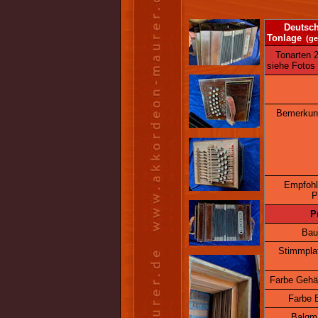
Deutsche K
Tonlage
(ge
Tonarten 2. 
siehe Fotos
Bemerkun
Empfohl
P
P
Bau
Stimmpla
Farbe Gehä
Farbe 
Balgm