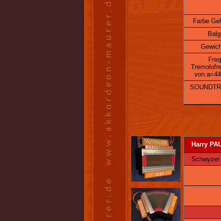
Farbe Ge
Bal
Gewich
Freq
Tremolofr
von a=44
SOUNDTR
Harry PAU
Schwyzer Ö