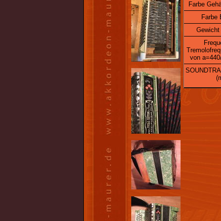
Farbe Geh
Farbe 
Gewicht 
Frequ
Tremolofre
von a=440
SOUNDTRA
(