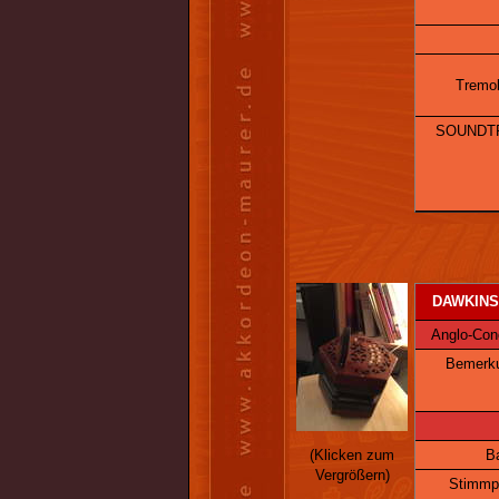
Tremol
SOUNDTR
DAWKINS-
Anglo-Conce
Bemerk
Ba
(Klicken zum
Vergrößern)
Stimmpl