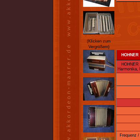
(Klicken zum
Vergrößern)
HOHNER
HOHNER ERI
Harmonika, 
Frequenz /