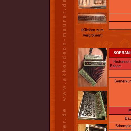
(Klicken zum
Vergrößern)
SOPRANI
Historische
Bässe
Bemerkun
P
Bau
Stimmpla