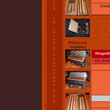
SOUND
(Klicken zum
Vergrößern)
Klingenth
6:6 , 6+6 