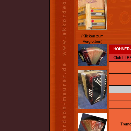
(Klicken zum
Vergrößern)
HOHNER-
Club III BS
Tremo