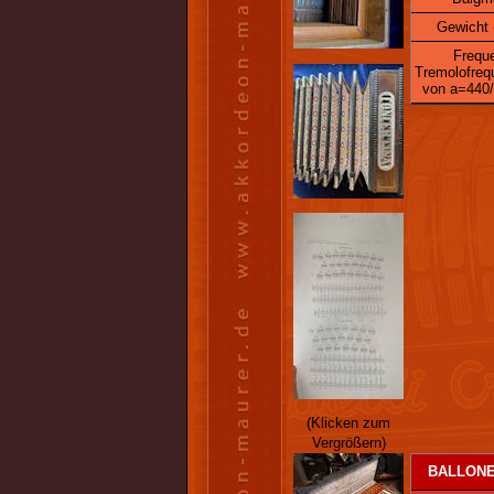
Gewicht 
Frequ
Tremolofreq
von a=440/
(Klicken zum
Vergrößern)
BALLONE 