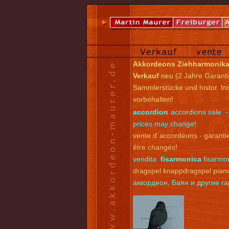
Akkordeons Ziehharmonik
Verkauf
neu (2 Jahre Garanti
Sammlerstücke und histor. I
vorbehalten!
accordion
accordions sale -
prices may change!
vente d´accordéons - garantie
être changés!
vendita
fisarmonica
fisarmon
dragspel knappdragspel pian
аккордеон, Баян и другие 