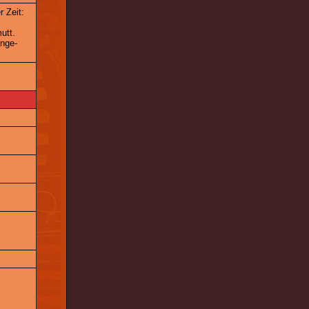
 Zeit:
utt.
ange-