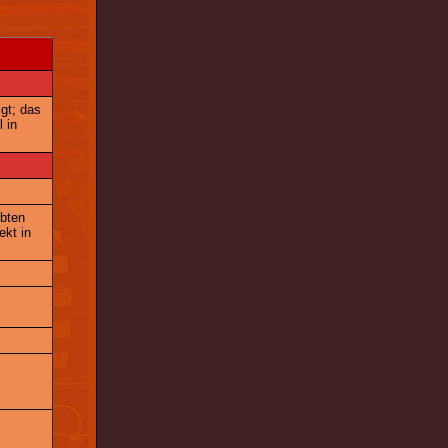
gt; das
l in
ubten
ekt in