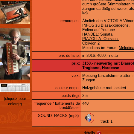
durch größere Stimmplatten mi
Zungen ca 350g schwerer, als
kg)
remarques:
Ähnlich den VICTORIA Vibra
INFOS
zu Blasakkordeons.
Eolina auf Youtube:
HÄNDEL: Sonata
PIAZOLLA: Oblivion.
Oblivion 2
Melodicas im Forum
Melodica
prix de liste:
in 2016: 4080,- netto
prix:
3150,- neuwertig mit Blasroh
Tragband, Hardcase
voix:
Messing-Einzelstimmplatten m
Zungen
couleur corps:
Holzgehäuse mattlackiert
poids (kg):
2,5
(cliquez pour
frequence / battements de
440
enlargir)
la=440/sec:
SOUNDTRACKS (mp3):
track 1
détails