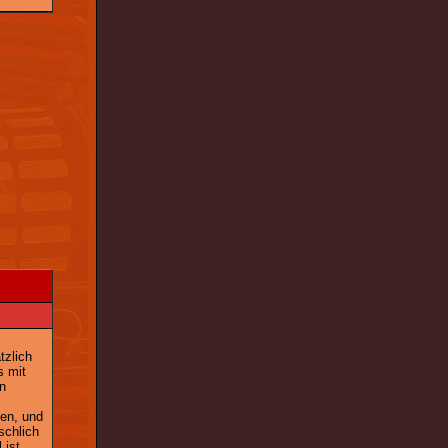
tzlich
s mit
in
en, und
schlich
 ist