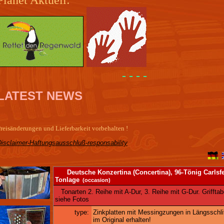
- - - -
LATEST NEWS
reisänderungen und Lieferbarkeit vorbehalten !
Disclaimer-Haftungsausschluß-responsability
Deutsche Konzertina (Concertina), 96-Tönig Carlsfe
Tonlage
(occasion)
Tonarten 2. Reihe mit A-Dur, 3. Reihe mit G-Dur. Grifftab
siehe Fotos
type:
Zinkplatten mit Messingzungen in Längsschlif
im Original erhalten!