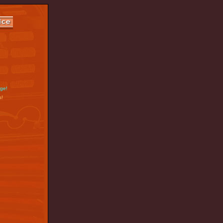
nge!
s!