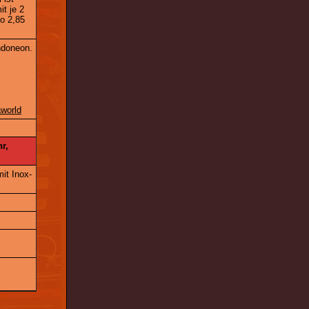
t je 2
o 2,85
ndoneon.
world
r,
it Inox-