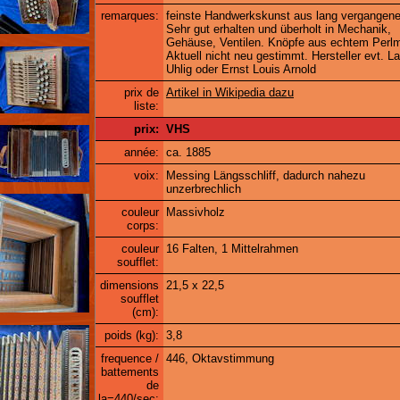
remarques:
feinste Handwerkskunst aus lang vergangener
Sehr gut erhalten und überholt in Mechanik,
Gehäuse, Ventilen. Knöpfe aus echtem Perlm
Aktuell nicht neu gestimmt. Hersteller evt. L
Uhlig oder Ernst Louis Arnold
prix de
Artikel in Wikipedia dazu
liste:
prix:
VHS
année:
ca. 1885
voix:
Messing Längsschliff, dadurch nahezu
unzerbrechlich
couleur
Massivholz
corps:
couleur
16 Falten, 1 Mittelrahmen
soufflet:
dimensions
21,5 x 22,5
soufflet
(cm):
poids (kg):
3,8
frequence /
446, Oktavstimmung
battements
de
la=440/sec: