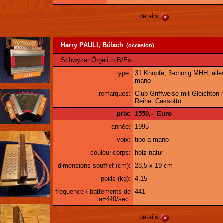
détails
Harry PAULI, Bülach
(occasion)
Schwyzer Örgeli in B/Es
type:
31 Knöpfe, 3-chörig MHH, alles
mano
remarques:
Club-Griffweise mit Gleichton 
Reihe. Cassotto.
prix:
1550,- Euro
année:
1995
voix:
tipo-a-mano
couleur corps:
holz natur
dimensions soufflet (cm):
28,5 x 19 cm
poids (kg):
4,15
frequence / battements de
441
la=440/sec:
détails