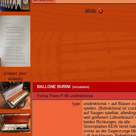
détails
(cliquez pour
enlargir)
BALLONE BURINI
(occasion)
Eolina Piano P-45 unidirektional
type:
unidirektional = auf Blasen zu
spielen. (Bidirektional ist zusä
auf Saugen spielbar, allerding
weit größerem Luftverbrauch 
beiden Richtungen, da alle
Stimmplatten KEIN Ventil hab
immer an der Gegenzunge fäl
Luft durchlassen. Bidirektional