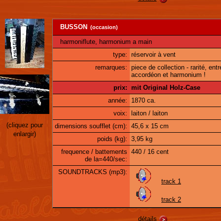
BUSSON
(occasion)
harmoniflute, harmonium a main
type:
réservoir à vent
remarques:
piece de collection - rarité, entr
accordéon et harmonium !
prix:
mit Original Holz-Case
année:
1870 ca.
voix:
laiton / laiton
(cliquez pour
dimensions soufflet (cm):
45,6 x 15 cm
enlargir)
poids (kg):
3,95 kg
frequence / battements
440 / 16 cent
de la=440/sec:
SOUNDTRACKS (mp3):
track 1
track 2
détails