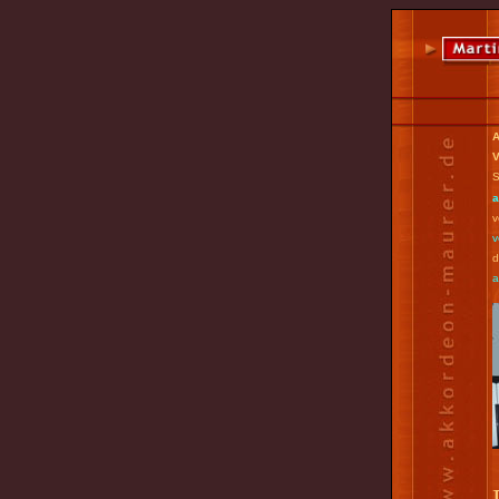
A
V
S
a
v
v
d
а