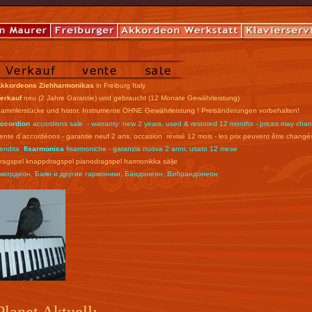
kkordeons Ziehharmonikas
in Freiburg Italy
erkauf
neu (2 Jahre Garantie) und gebraucht (12 Monate Gewährleistung)
ammlerstücke und histor. Instrumente OHNE Gewährleistung ! Preisänderungen vorbehalten!
ccordion
accordions sale - warranty: new 2 years, used & restored 12 months - prices may cha
ente d´accordéons - garantie neuf 2 ans, occasion révisé 12 mois - les prix peuvent être changé
endita
fisarmonica
fisarmoniche - garanzia nuova 2 anni, usato 12 mese
ragspel knappdragspel pianodragspel harmonikka sälje
ккордеон, Баян и другие гармоники, Бандонеон, Вибрандонеон
Planet Aktuell: