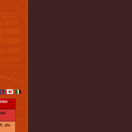
lder
elle
f, alle