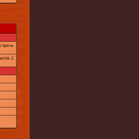
 tipo-a-
rechts 2.