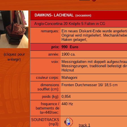
DAWKINS- LACHENAL
(occasion)
Anglo-Concertina 20 Knöpfe 5 Falten in CG
remarques:
Ein neues Diskant-Ende wurde angeferti
Original wird mitgeliefert. Mechanikhebe
Haken gelagert,
prix:
990 Euro
année:
1900 ca.
(cliquez pour
enlargir)
voix:
Messingplatten mit doppelt aufgeschra
Messingzungen, traditionell befestigt dir
Holznut
couleur corps:
Mahagoni
dimensions
Fronten Durchmesser 16/ 18,5 cm
soufflet (cm):
poids (kg):
0,854
frequence /
440 Hz
battements de
la=440/sec:
SOUNDTRACKS
(mp3):
track 1